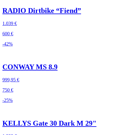
RADIO Dirtbike “Fiend”
1.039 €
600 €
-42%
CONWAY MS 8.9
999,95 €
750 €
-25%
KELLYS Gate 30 Dark M 29"