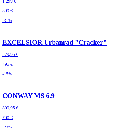
1.299 €
899 €
-31%
EXCELSIOR Urbanrad "Cracker"
579,95 €
495 €
-15%
CONWAY MS 6.9
899,95 €
700 €
-22%