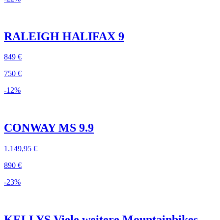
RALEIGH HALIFAX 9
849 €
750 €
-12%
CONWAY MS 9.9
1.149,95 €
890 €
-23%
KELLYS Viele weitere Mountainbikes,