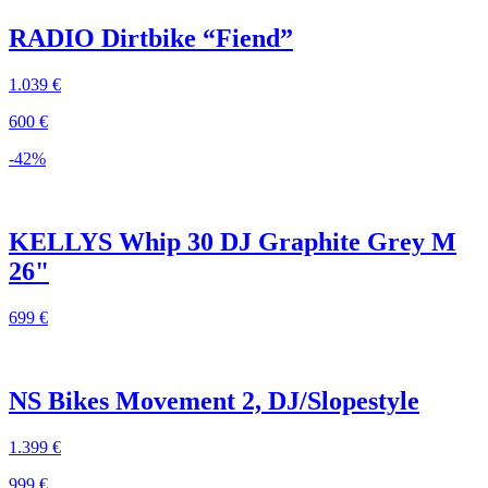
RADIO Dirtbike “Fiend”
1.039 €
600 €
-42%
KELLYS Whip 30 DJ Graphite Grey M
26"
699 €
NS Bikes Movement 2, DJ/Slopestyle
1.399 €
999 €