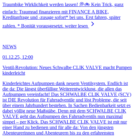
Traumbike Wirklichkeit werden lassen! 💭🚲 Kein Trick, ganz
einfach: Traumrad finanzieren mit FINANCE A BIKE,
Kreditanfrage und -zusage sofort* bei uns. Erst fahren, später
zahlen. * Bonität vorausgesetzt.
weiter lesen
NEWS
01.12.25, 12:00
Ventil-Revolution: Neues Schwalbe CLIK VALVE macht Pumpen
kinderleicht
Kinderleichtes Aufpumpen dank neuem Ventilsystem. Endlich ist
die da: Die längst überfällige Weiterentwicklung, die allen das
Aufpumpen vereinfacht! Das SCHWALBE CLIK VALVE (SCV)
ist DIE Revolution für Fahrradventile und löst Probleme, die seit
über einem Jahrhundert bestehen. In Sachen Bedienbarkeit setzt es
dabei völlig neue Maßstäbe. Denn mit dem SCHWALBE CLIK
VALVE geht das Aufpumpen des Fahrradventils nun maximal
simpel – per Klick. Das SCHWALBE CLIK VALVE ist mit nur
einer Hand zu bedienen und für alle da: Von den jüngsten
Abenteurerinnen und Abenteurern bis zu den erfahrensten