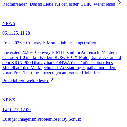
Radfahrenden. Das ist Liebe auf den ersten CLIK!
weiter lesen
NEWS
06.11.25, 11:28
Erste 2026er Conway E-Mountainbikes eingetroffen!
Die ersten 2026er Conway E-MTB sind im Anmarsch. Mit dem
Cairon S 1.0 mit kraftvollem BOSCH CX Motor, 625er Akku und
dem KIOX 300 Display hat CONWAY ein äußerst attraktives
Modell auf den Markt gebracht. Ausstattung, Qualität und allem
voran Preis/Leistung überzeugen auf ganzer Linie. Jetzt
Probefahren!
weiter lesen
NEWS
14.10.25, 12:00
Lustiger Imagefilm Problemlöser By Schulz