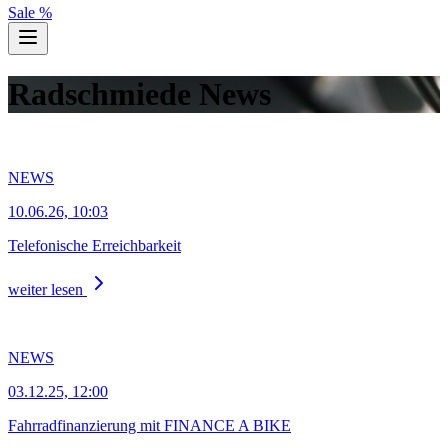
Sale %
Radschmiede News
NEWS
10.06.26, 10:03
Telefonische Erreichbarkeit
weiter lesen
NEWS
03.12.25, 12:00
Fahrradfinanzierung mit FINANCE A BIKE